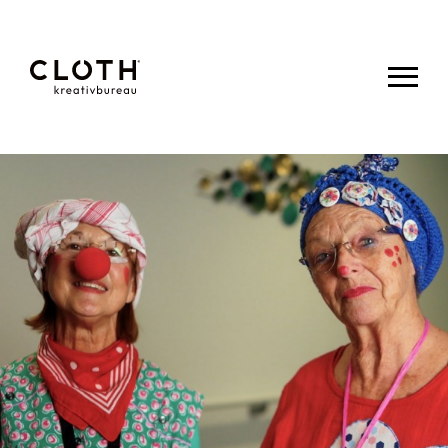
CLOTH.
kreativbureau
- Wir sind
eine junge,
kreative
Werbeagentur
aus Eupen.