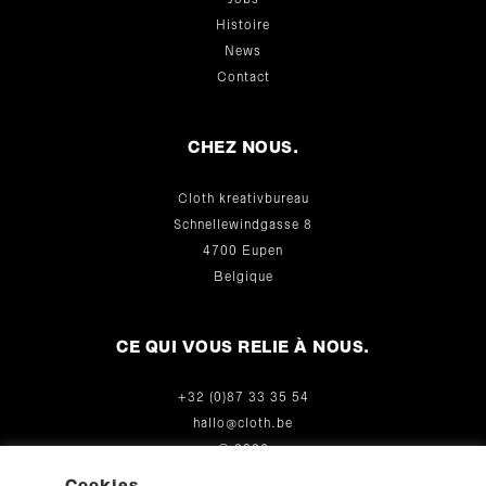
Jobs
Histoire
News
Contact
CHEZ NOUS.
Cloth kreativbureau
Schnellewindgasse 8
4700 Eupen
Belgique
CE QUI VOUS RELIE À NOUS.
+32 (0)87 33 35 54
hallo@cloth.be
© 2026