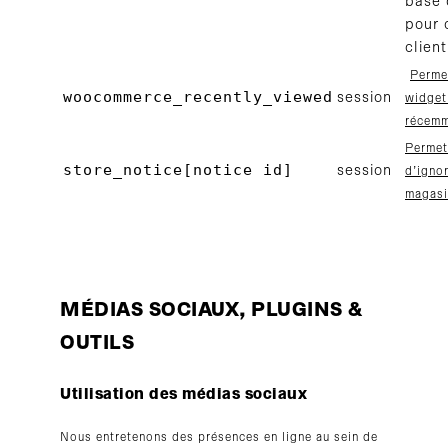
base 
pour 
client
Permet
woocommerce_recently_viewed
session
widget
récemm
Permet
store_notice[notice id]
session
d’ignor
magasi
MÉDIAS SOCIAUX, PLUGINS &
OUTILS
Utilisation des médias sociaux
Nous entretenons des présences en ligne au sein de