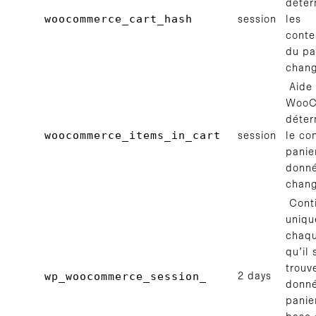
déter
woocommerce_cart_hash
session
les
conte
du pa
chang
Aide
WooC
déter
woocommerce_items_in_cart
session
le co
panie
donn
chang
Conti
uniqu
chaqu
qu’il
trouv
wp_woocommerce_session_
2 days
donn
panie