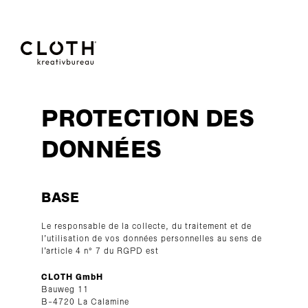
CLOTH.
kreativbureau
PROTECTION DES
- Wir sind
DONNÉES
eine junge,
BASE
kreative
Le responsable de la collecte, du traitement et de
Werbeagentur
l’utilisation de vos données personnelles au sens de
l’article 4 n° 7 du RGPD est
aus Eupen.
CLOTH GmbH
Bauweg 11
B-4720 La Calamine