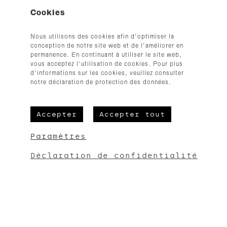
Cookies
+32 (0)87 33 35 54
hallo@cloth.be
Nous utilisons des cookies afin d'optimiser la
© 2026
conception de notre site web et de l'améliorer en
permanence. En continuant à utiliser le site web,
vous acceptez l'utilisation de cookies. Pour plus
d'informations sur les cookies, veuillez consulter
notre déclaration de protection des données.
Accepter
Accepter tout
CGV
Mentions légales
Paramètres
Protection des données
Déclaration de confidentialité
Erreur :
Formulaire de contact non trouvé !