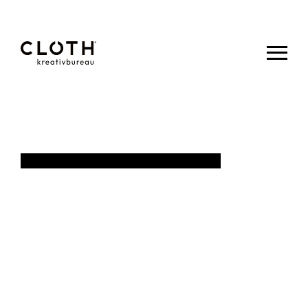
CLOTH.
kreativbureau
- Wir sind
eine junge,
kreative
Werbeagentur
aus Eupen.