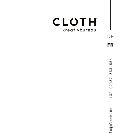
CLOTH.
DE
kreativbureau
FR
- Wir sind eine
+32 (0)87 333 554
junge, kreative
Werbeagentur
aus Eupen.
hallo@cloth.be