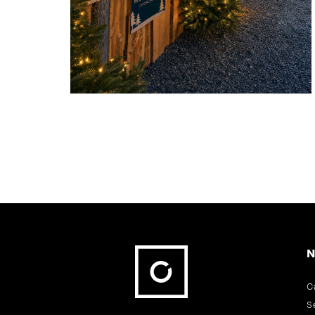
Fußbereich
N
C
S