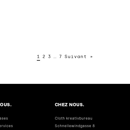
1
2
3
…
7
Suivant »
OUS.
CHEZ NOUS.
ases
Cloth kreativbureau
ervices
Schnellewindgasse 8