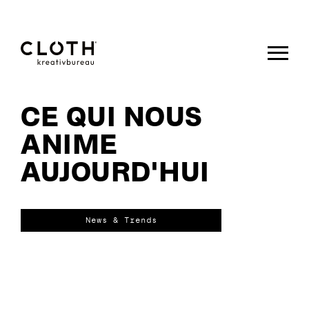
CLOTH.
kreativbureau
CE QUI NOUS
ANIME
- Wir sind
AUJOURD'HUI
eine junge,
kreative
News & Trends
Werbeagentur
aus Eupen.