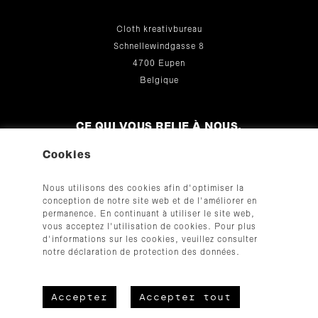
Cloth kreativbureau
Schnellewindgasse 8
4700 Eupen
Belgique
CE QUI VOUS RELIE À NOUS.
Cookies
+32 (0)87 33 35 54
hallo@cloth.be
Nous utilisons des cookies afin d'optimiser la
© 2026
conception de notre site web et de l'améliorer en
permanence. En continuant à utiliser le site web,
vous acceptez l'utilisation de cookies. Pour plus
d'informations sur les cookies, veuillez consulter
notre déclaration de protection des données.
Accepter
Accepter tout
CGV