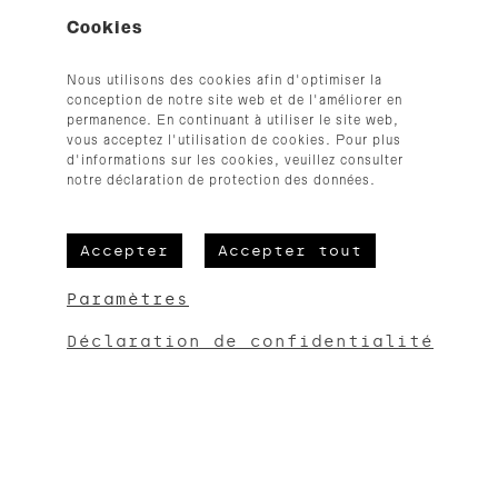
Cookies
+32 (0)87 33 35 54
hallo@cloth.be
Nous utilisons des cookies afin d'optimiser la
© 2026
conception de notre site web et de l'améliorer en
permanence. En continuant à utiliser le site web,
vous acceptez l'utilisation de cookies. Pour plus
d'informations sur les cookies, veuillez consulter
notre déclaration de protection des données.
Accepter
Accepter tout
CGV
Mentions légales
Paramètres
Protection des données
Déclaration de confidentialité
Erreur :
Formulaire de contact non trouvé !