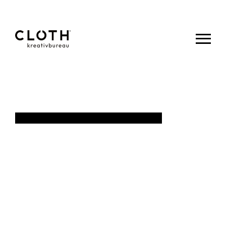
CLOTH.
kreativbureau
- Wir sind
eine junge,
kreative
Werbeagentur
aus Eupen.