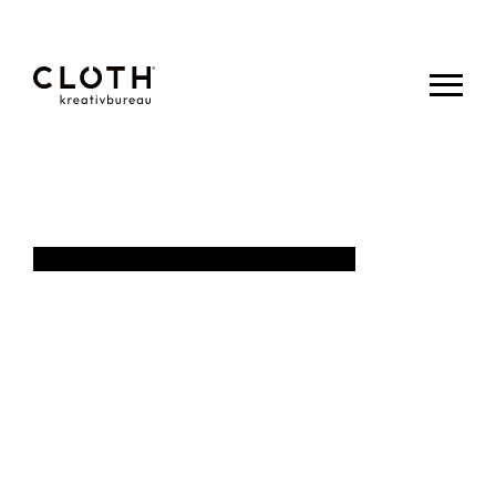
CLOTH.
kreativbureau
- Wir sind
eine junge,
kreative
Werbeagentur
aus Eupen.