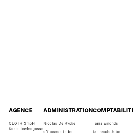
AGENCE
ADMINISTRATION
COMPTABILIT
CLOTH GmbH
Nicolas De Rycke
Tanja Emonds
Schnellewindgasse
office@cloth.be
tanja@cloth.be