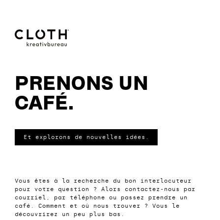
CLOTH.
kreativbureau
PRENONS UN
CAFÉ.
|
- Wir sind
eine junge,
Et explorons de nouvelles idées.
kreative
Werbeagentur
Vous êtes à la recherche du bon interlocuteur
aus Eupen.
pour votre question ? Alors contactez-nous par
courriel, par téléphone ou passez prendre un
café. Comment et où nous trouver ? Vous le
découvrirez un peu plus bas.