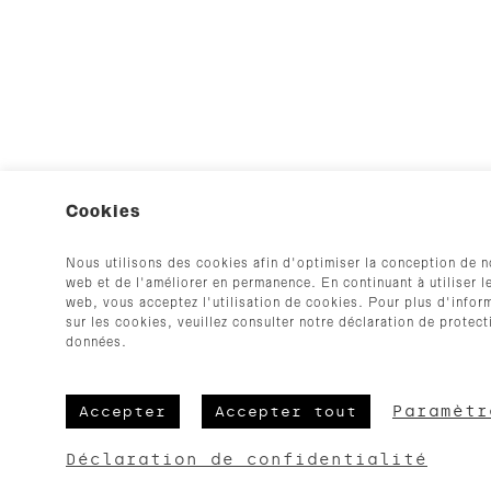
Cookies
Nous utilisons des cookies afin d'optimiser la conception de n
web et de l'améliorer en permanence. En continuant à utiliser le
web, vous acceptez l'utilisation de cookies. Pour plus d'infor
sur les cookies, veuillez consulter notre déclaration de protec
données.
Paramètr
Accepter
Accepter tout
Déclaration de confidentialité