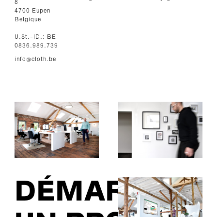
8
4700 Eupen
Belgique
U.St.-ID.: BE
0836.989.739
info@cloth.be
DÉMARRER