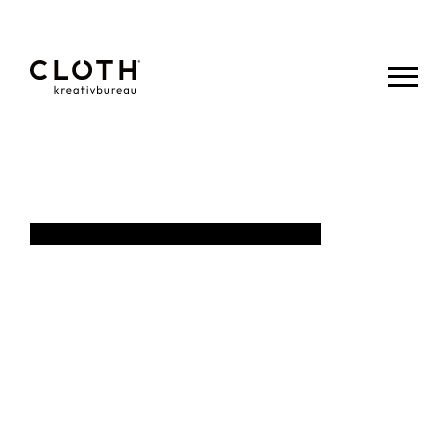
CLOTH.
kreativbureau
- Wir sind
eine junge,
kreative
Werbeagentur
aus Eupen.