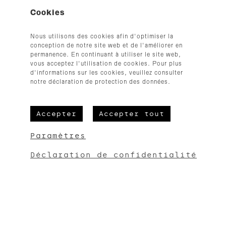
Cookies
+32 (0)87 33 35 54
hallo@cloth.be
Nous utilisons des cookies afin d'optimiser la
© 2026
conception de notre site web et de l'améliorer en
permanence. En continuant à utiliser le site web,
vous acceptez l'utilisation de cookies. Pour plus
d'informations sur les cookies, veuillez consulter
notre déclaration de protection des données.
Accepter
Accepter tout
CGV
Mentions légales
Paramètres
Protection des données
Déclaration de confidentialité
Erreur :
Formulaire de contact non trouvé !