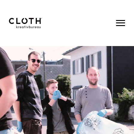
CLOTH.
kreativbureau
- Wir sind
eine junge,
kreative
Werbeagentur
aus Eupen.