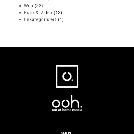
Web
(22)
Foto & Video
(13)
Unkategorisiert
(1)
Fußbereich