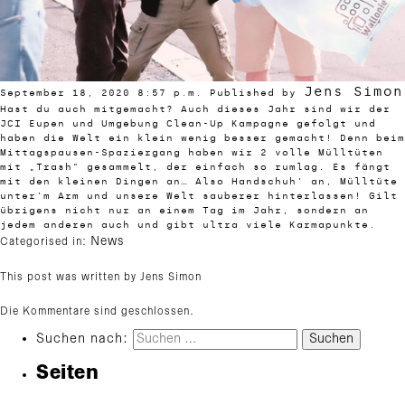
Jens Simon
September 18, 2020 8:57 p.m.
Published by
Hast du auch mitgemacht? Auch dieses Jahr sind wir der
JCI Eupen und Umgebung Clean-Up Kampagne gefolgt und
haben die Welt ein klein wenig besser gemacht! Denn beim
Mittagspausen-Spaziergang haben wir 2 volle Mülltüten
mit „Trash“ gesammelt, der einfach so rumlag. Es fängt
mit den kleinen Dingen an… Also Handschuh‘ an, Mülltüte
unter’m Arm und unsere Welt sauberer hinterlassen! Gilt
übrigens nicht nur an einem Tag im Jahr, sondern an
jedem anderen auch und gibt ultra viele Karmapunkte.
News
Categorised in:
This post was written by Jens Simon
Die Kommentare sind geschlossen.
Suchen nach:
Seiten