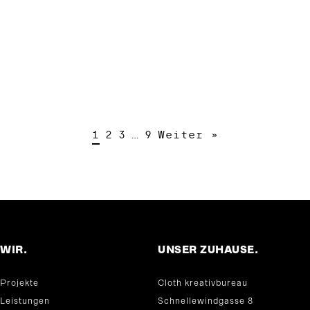
1
2
3
…
9
Weiter »
WIR.
UNSER ZUHAUSE.
Projekte
Cloth kreativbureau
Leistungen
Schnellewindgasse 8