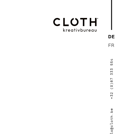
CLOTH.
DE
kreativbureau
FR
- Wir sind eine
+32 (0)87 333 554
junge, kreative
Werbeagentur
aus Eupen.
hallo@cloth.be