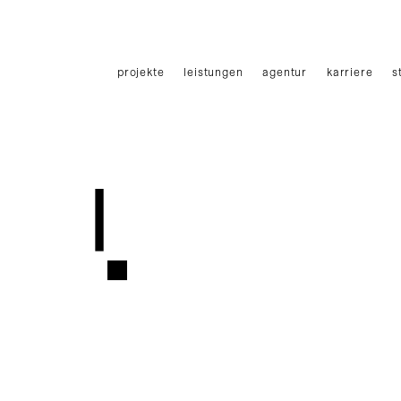
Haupmenü
projekte
leistungen
agentur
karriere
s