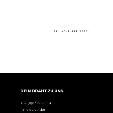
28. NOVEMBER 2025
DEIN DRAHT ZU UNS.
+32 (0)87 33 35 54
hallo@cloth.be