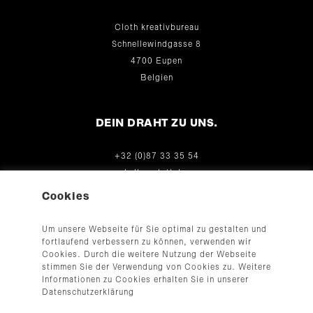
Cloth kreativbureau
Schnellewindgasse 8
4700 Eupen
Belgien
DEIN DRAHT ZU UNS.
+32 (0)87 33 35 54
hallo@cloth.be
© 2026
Cookies
Um unsere Webseite für Sie optimal zu gestalten und
fortlaufend verbessern zu können, verwenden wir
Cookies. Durch die weitere Nutzung der Webseite
stimmen Sie der Verwendung von Cookies zu. Weitere
Informationen zu Cookies erhalten Sie in unserer
Datenschutzerklärung
AGB