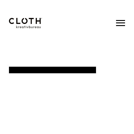
CLOTH.
kreativbureau
|
- Wir sind
eine junge,
kreative
Werbeagentur
aus Eupen.