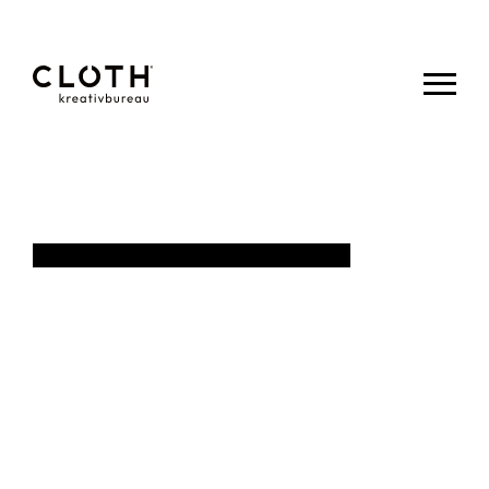
CLOTH.
kreativbureau
- Wir sind
eine junge,
kreative
Werbeagentur
aus Eupen.