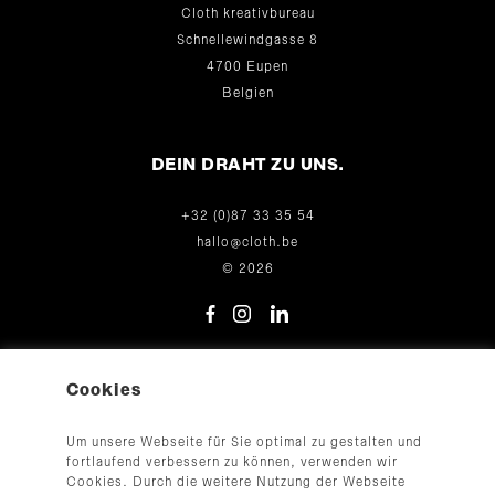
Cloth kreativbureau
Schnellewindgasse 8
4700 Eupen
Belgien
DEIN DRAHT ZU UNS.
+32 (0)87 33 35 54
hallo@cloth.be
© 2026
Cookies
Um unsere Webseite für Sie optimal zu gestalten und
AGB
fortlaufend verbessern zu können, verwenden wir
Impressum
Cookies. Durch die weitere Nutzung der Webseite