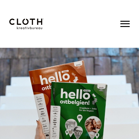
CLOTH.
kreativbureau
- Wir sind
eine junge,
kreative
Werbeagentur
aus Eupen.