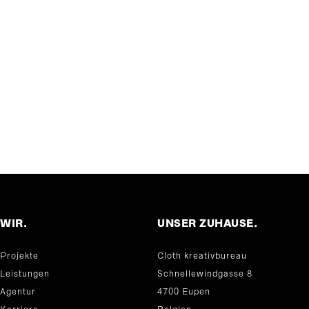
WIR.
UNSER ZUHAUSE.
Projekte
Cloth kreativbureau
Leistungen
Schnellewindgasse 8
Agentur
4700 Eupen