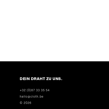
DEIN DRAHT ZU UNS.
+32 (0)87 33 35 54
hallo@cloth.be
© 2026