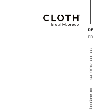
CLOTH.
DE
kreativbureau
FR
- Wir sind eine
+32 (0)87 333 554
junge, kreative
Werbeagentur
aus Eupen.
hallo@cloth.be