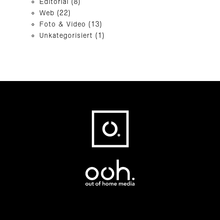
Editorial
(8)
Web
(22)
Foto & Video
(13)
Unkategorisiert
(1)
Fußbereich