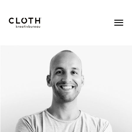
CLOTH.
kreativbureau
- Wir sind
eine junge,
kreative
Werbeagentur
aus Eupen.