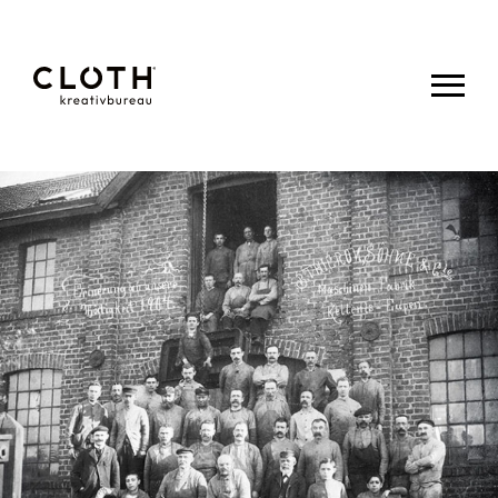
CLOTH.
kreativbureau
- Wir sind
eine junge,
kreative
Werbeagentur
aus Eupen.