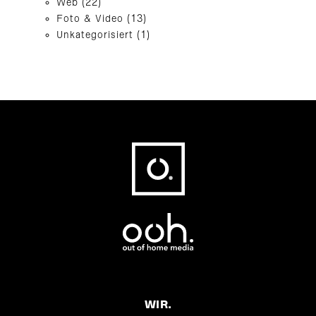
Web
(22)
Foto & Video
(13)
Unkategorisiert
(1)
Fußbereich
WIR.