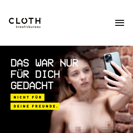
CLOTH.
kreativbureau
- Wir sind
eine junge,
kreative
Werbeagentur
aus Eupen.