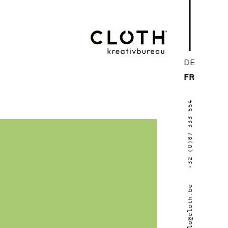
CLOTH.
DE
kreativbureau
FR
- Wir sind eine
+32 (0)87 333 554
junge, kreative
Werbeagentur
aus Eupen.
hallo@cloth.be