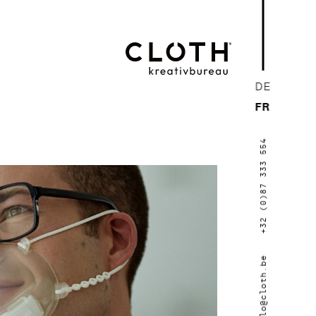
CLOTH.
DE
kreativbureau
FR
- Wir sind eine
+32 (0)87 333 554
junge, kreative
Werbeagentur
aus Eupen.
hallo@cloth.be