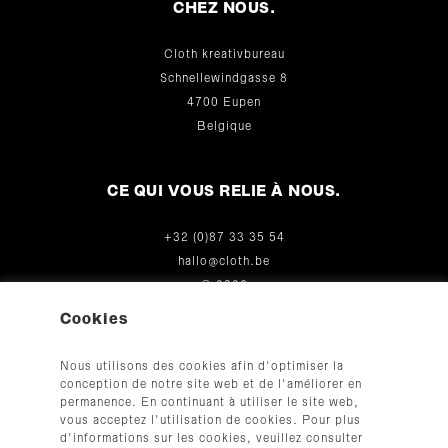
CHEZ NOUS.
Cloth kreativbureau
Schnellewindgasse 8
4700 Eupen
Belgique
CE QUI VOUS RELIE À NOUS.
+32 (0)87 33 35 54
hallo@cloth.be
© 2026
Cookies
Nous utilisons des cookies afin d'optimiser la
conception de notre site web et de l'améliorer en
permanence. En continuant à utiliser le site web,
vous acceptez l'utilisation de cookies. Pour plus
d'informations sur les cookies, veuillez consulter
CGV