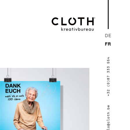
CLOTH.
DE
kreativbureau
FR
- Wir sind eine
+32 (0)87 333 554
junge, kreative
Werbeagentur
aus Eupen.
hallo@cloth.be