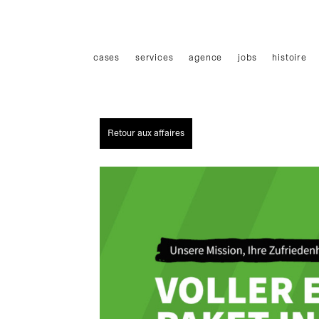
Haupmenü
cases
services
agence
jobs
histoire
Retour aux affaires