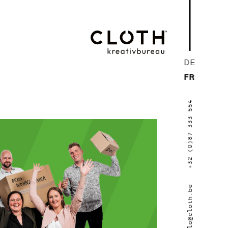
CLOTH.
DE
kreativbureau
FR
- Wir sind eine
+32 (0)87 333 554
junge, kreative
Werbeagentur
aus Eupen.
hallo@cloth.be