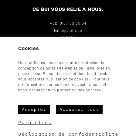
CE QUI VOUS RELIE À NOUS.
+32 (0)87 33 35 54
hallo@cloth.be
© 2026
Cookies
Nous utilisons des cookies afin d'optimiser la
conception de notre site web et de l'améliorer en
permanence. En continuant à utiliser le site web,
vous acceptez l'utilisation de cookies. Pour plus
d'informations sur les cookies, veuillez consulter
CGV
notre déclaration de protection des données.
Mentions légales
Protection des données
Accepter
Accepter tout
Paramètres
Erreur :
Formulaire de contact non trouvé !
Déclaration de confidentialité