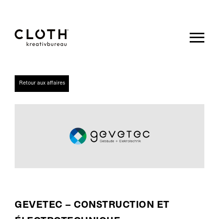
CLOTH.
kreativbureau
Retour aux affaires
- Wir sind
eine junge,
kreative
Werbeagentur
aus Eupen.
GEVETEC – CONSTRUCTION ET