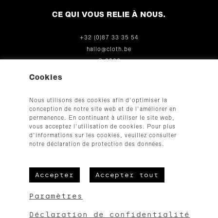
CE QUI VOUS RELIE À NOUS.
+32 (0)87 33 35 54
hallo@cloth.be
© 2026
Cookies
Nous utilisons des cookies afin d'optimiser la
conception de notre site web et de l'améliorer en
permanence. En continuant à utiliser le site web,
vous acceptez l'utilisation de cookies. Pour plus
d'informations sur les cookies, veuillez consulter
CGV
notre déclaration de protection des données.
Mentions légales
Protection des données
Accepter
Accepter tout
Paramètres
Erreur :
Formulaire de contact non trouvé !
Déclaration de confidentialité