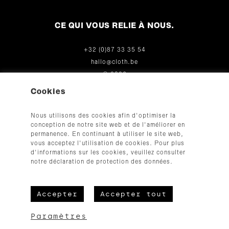
CE QUI VOUS RELIE À NOUS.
+32 (0)87 33 35 54
hallo@cloth.be
© 2026
Cookies
Nous utilisons des cookies afin d'optimiser la
conception de notre site web et de l'améliorer en
permanence. En continuant à utiliser le site web,
vous acceptez l'utilisation de cookies. Pour plus
d'informations sur les cookies, veuillez consulter
CGV
notre déclaration de protection des données.
Mentions légales
Protection des données
Accepter
Accepter tout
Paramètres