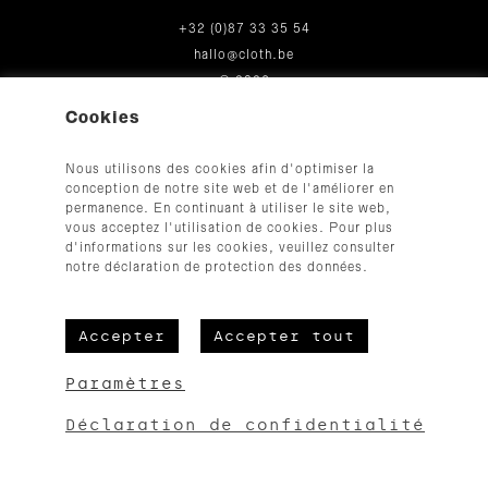
+32 (0)87 33 35 54
hallo@cloth.be
© 2026
Cookies
Nous utilisons des cookies afin d'optimiser la
conception de notre site web et de l'améliorer en
permanence. En continuant à utiliser le site web,
vous acceptez l'utilisation de cookies. Pour plus
d'informations sur les cookies, veuillez consulter
CGV
notre déclaration de protection des données.
Mentions légales
Protection des données
Accepter
Accepter tout
Paramètres
Erreur :
Formulaire de contact non trouvé !
Déclaration de confidentialité