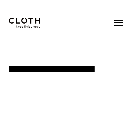
CLOTH.
kreativbureau
- Wir sind
eine junge,
kreative
Werbeagentur
aus Eupen.