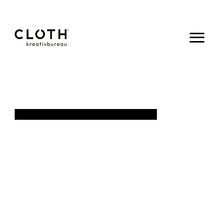
CLOTH.
kreativbureau
- Wir sind
eine junge,
kreative
Werbeagentur
aus Eupen.