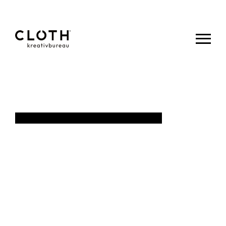
CLOTH.
kreativbureau
- Wir sind
eine junge,
kreative
Werbeagentur
aus Eupen.