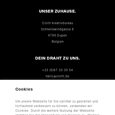
UNSER ZUHAUSE.
Cloth kreativbureau
Schnellewindgasse 8
4700 Eupen
Belgien
DEIN DRAHT ZU UNS.
+32 (0)87 33 35 54
hallo@cloth.be
© 2026
Cookies
Um unsere Webseite für Sie optimal zu gestalten und
fortlaufend verbessern zu können, verwenden wir
Cookies. Durch die weitere Nutzung der Webseite