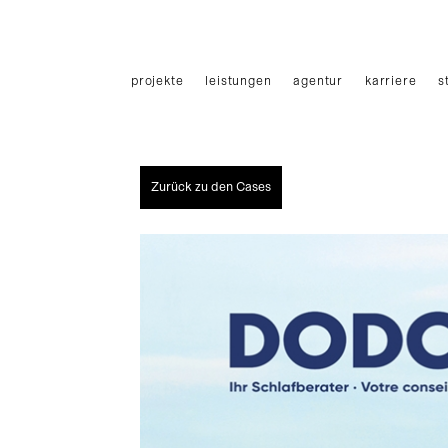
Haupmenü
projekte
leistungen
agentur
karriere
s
Zurück zu den Cases