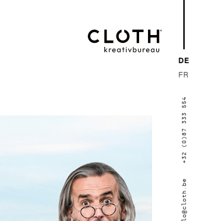
CLOTH.
DE
kreativbureau
FR
- Wir sind eine
+32 (0)87 333 554
junge, kreative
Werbeagentur
aus Eupen.
hallo@cloth.be